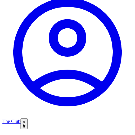
The Club
fr