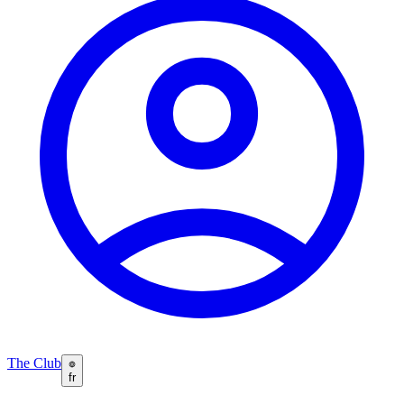
The Club
fr