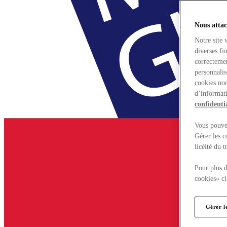
Nous attac
Notre site 
diverses fi
correctemen
personnalis
cookies non
d’informati
confidentia
Vous pouvez
Gérer les c
licéité du 
Pour plus d
cookies» ci
Gérer l