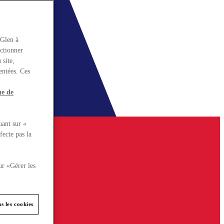
rGlen à
nctionner
 site,
entées. Ces
ue de
uant sur «
fecte pas la
ur «Gérer les
s les cookies