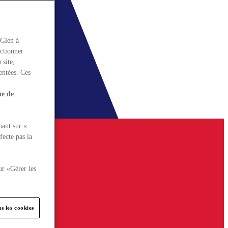
rGlen à
nctionner
 site,
entées. Ces
ue de
uant sur «
fecte pas la
ur «Gérer les
s les cookies