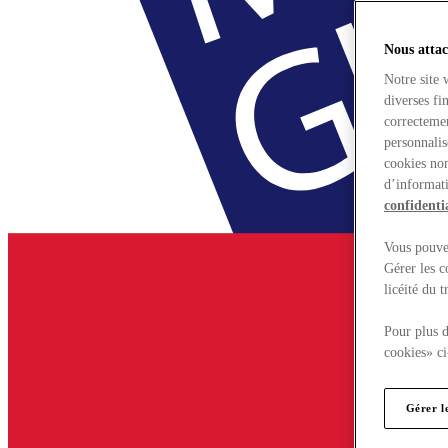
Nous attac
Notre site 
diverses fi
correctemen
personnalis
cookies non
d’informati
confidentia
Vous pouvez
Gérer les c
licéité du 
Pour plus d
cookies» ci
Gérer l