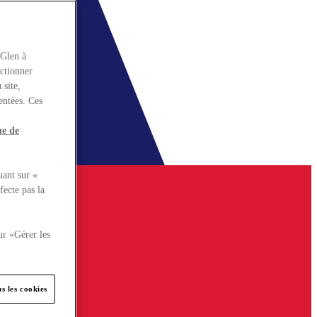
rGlen à
nctionner
 site,
entées. Ces
ue de
uant sur «
fecte pas la
ur «Gérer les
s les cookies