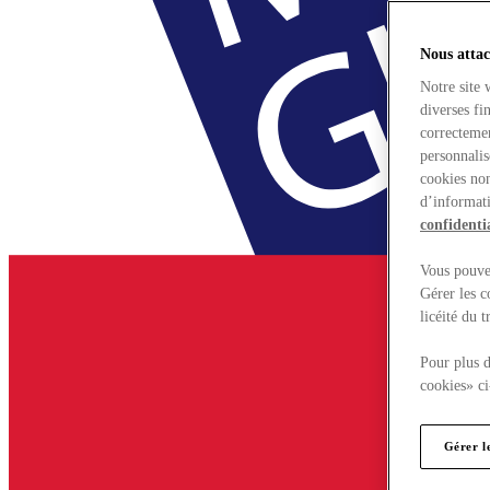
Nous attac
Notre site 
diverses fi
correctemen
personnalis
cookies non
d’informati
confidentia
Vous pouvez
Gérer les c
licéité du 
Pour plus d
cookies» ci
Gérer l