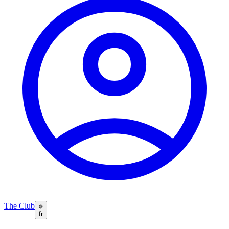
The Club
fr