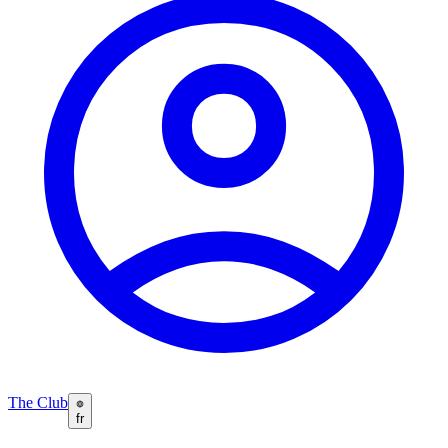
The Club
fr