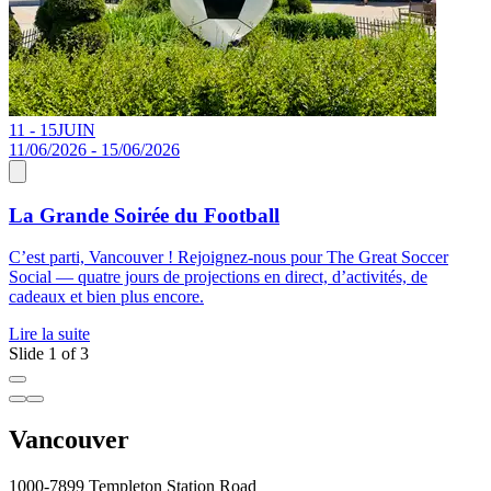
11 - 15
JUIN
2
11/06/2026 - 15/06/2026
La Grande Soirée du Football
D
C’est parti, Vancouver ! Rejoignez-nous pour The Great Soccer
d
Social — quatre jours de projections en direct, d’activités, de
V
cadeaux et bien plus encore.
L
Lire la suite
Slide 1 of 3
Vancouver
1000-7899 Templeton Station Road