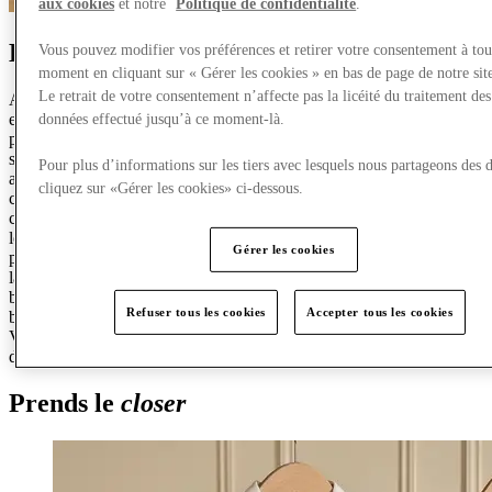
aux cookies
et notre
Politique de confidentialité
.
Enfilez la tenue de fête
garden
Vous pouvez modifier vos préférences et retirer votre consentement à tou
moment en cliquant sur « Gérer les cookies » en bas de page de notre sit
Le retrait de votre consentement n’affecte pas la licéité du traitement des
Alors que nous entrons dans la saison des restaurations en plein air
et des soirées baignées de soleil, la question de ce qu’il faut porter
données effectué jusqu’à ce moment-là.
pour une garden-party se pose à l’esprit. Cette robe débardeur
smocked bleu pastel offre une vision nouvelle d’un design classique,
Pour plus d’informations sur les tiers avec lesquels nous partageons des 
avec sa jupe à étages et son corsage froncé jouant sur les tendances
cliquez sur «Gérer les cookies» ci-dessous.
clés de la romance et de la féminité du SS26. Les tons doux sont un
choix évident lorsque les températures sont plus élevées, et le tissu
léger ainsi que la silhouette légère de cette robe en font le choix
Gérer les cookies
parfait pour une tenue estivale. Après le coucher du soleil et le froid,
la veste Carson Denim est idéale pour les épaules froides, et la teinte
blanche vive complète magnifiquement la robe. Associez-le au sac à
Refuser tous les cookies
Accepter tous les cookies
bandoulière assorti et à un talon neutre pour compléter le look.
Visitez McArthurGlen Vancouver pour trouver des styles
d’occasions d’été jusqu’à 70 % de réduction.
Prends le
closer