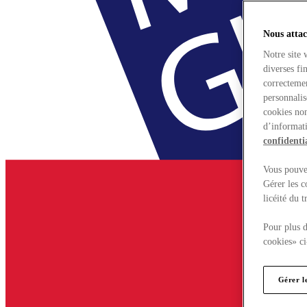
Nous attac
Notre site 
diverses fi
correctemen
personnalis
cookies non
d’informati
confidentia
Vous pouvez
Gérer les c
licéité du 
Pour plus d
cookies» ci
Gérer l