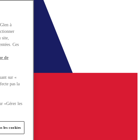
rGlen à
nctionner
 site,
entées. Ces
ue de
uant sur «
fecte pas la
ur «Gérer les
s les cookies