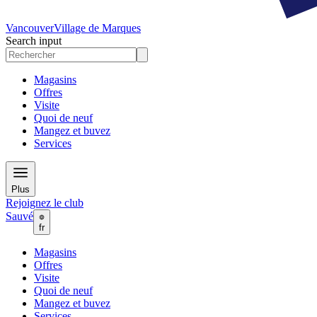
Vancouver
Village de Marques
Search input
Magasins
Offres
Visite
Quoi de neuf
Mangez et buvez
Services
Plus
Rejoignez le club
Sauvé
fr
Magasins
Offres
Visite
Quoi de neuf
Mangez et buvez
Services