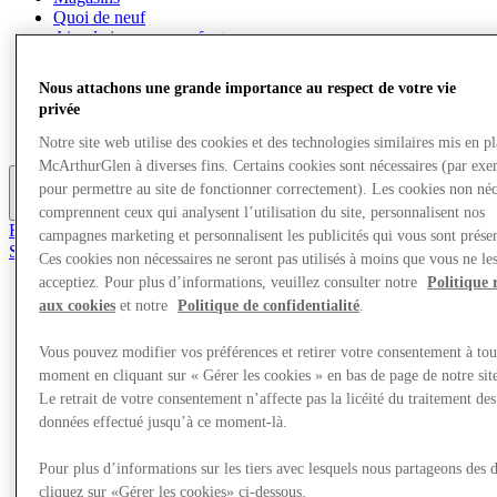
Quoi de neuf
Aire de jeux pour enfants
Mangez et buvez
Visite
Nous attachons une grande importance au respect de votre vie
Cartes cadeaux
privée
Services
Carrières
Notre site web utilise des cookies et des technologies similaires mis en p
McArthurGlen à diverses fins. Certains cookies sont nécessaires (par exe
pour permettre au site de fonctionner correctement). Les cookies non néc
Plus
comprennent ceux qui analysent l’utilisation du site, personnalisent nos
Rejoignez le club
campagnes marketing et personnalisent les publicités qui vous sont présen
Sauvé
Ces cookies non nécessaires ne seront pas utilisés à moins que vous ne le
fr
acceptiez. Pour plus d’informations, veuillez consulter notre
Politique 
aux cookies
et notre
Politique de confidentialité
.
Magasins
Quoi de neuf
Aire de jeux pour enfants
Vous pouvez modifier vos préférences et retirer votre consentement à tou
Mangez et buvez
moment en cliquant sur « Gérer les cookies » en bas de page de notre sit
Visite
Le retrait de votre consentement n’affecte pas la licéité du traitement des
Cartes cadeaux
données effectué jusqu’à ce moment-là.
Services
Carrières
Pour plus d’informations sur les tiers avec lesquels nous partageons des 
cliquez sur «Gérer les cookies» ci-dessous.