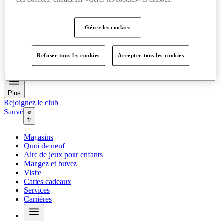
des données, cliquez sur «Gérer les cookies» ci-dessous.
Quoi de neuf
Aire de jeux pour enfants
Mangez et buvez
Gérer les cookies
Visite
Cartes cadeaux
Services
Refuser tous les cookies
Accepter tous les cookies
Carrières
Plus
Rejoignez le club
Sauvé
fr
Magasins
Quoi de neuf
Aire de jeux pour enfants
Mangez et buvez
Visite
Cartes cadeaux
Services
Carrières