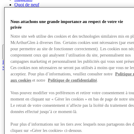
Quoi de neuf
Aire de jeux pour enfants
Mangez et buvez
Visite
Nous attachons une grande importance au respect de votre vie
Cartes cadeaux
privée
Services
Notre site web utilise des cookies et des technologies similaires mis en p
Carrières
McArthurGlen à diverses fins. Certains cookies sont nécessaires (par exe
pour permettre au site de fonctionner correctement). Les cookies non néc
comprennent ceux qui analysent l’utilisation du site, personnalisent nos
Plus
campagnes marketing et personnalisent les publicités qui vous sont présen
Rejoignez le club
Sauvé
Ces cookies non nécessaires ne seront pas utilisés à moins que vous ne le
fr
acceptiez. Pour plus d’informations, veuillez consulter notre
Politique 
aux cookies
et notre
Politique de confidentialité
.
Magasins
Quoi de neuf
Vous pouvez modifier vos préférences et retirer votre consentement à tou
Aire de jeux pour enfants
Mangez et buvez
moment en cliquant sur « Gérer les cookies » en bas de page de notre sit
Visite
Le retrait de votre consentement n’affecte pas la licéité du traitement des
Cartes cadeaux
données effectué jusqu’à ce moment-là.
Services
Carrières
Pour plus d’informations sur les tiers avec lesquels nous partageons des 
cliquez sur «Gérer les cookies» ci-dessous.