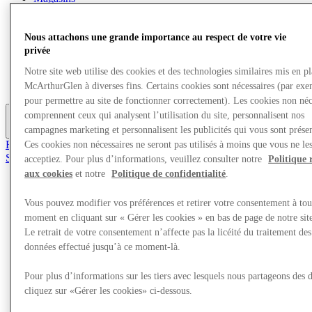
Quoi de neuf
Aire de jeux pour enfants
Mangez et buvez
Nous attachons une grande importance au respect de votre vie
Visite
privée
Cartes cadeaux
Notre site web utilise des cookies et des technologies similaires mis en p
Services
Carrières
McArthurGlen à diverses fins. Certains cookies sont nécessaires (par exe
pour permettre au site de fonctionner correctement). Les cookies non néc
comprennent ceux qui analysent l’utilisation du site, personnalisent nos
campagnes marketing et personnalisent les publicités qui vous sont présen
Plus
Rejoignez le club
Ces cookies non nécessaires ne seront pas utilisés à moins que vous ne le
Sauvé
acceptiez. Pour plus d’informations, veuillez consulter notre
Politique 
fr
aux cookies
et notre
Politique de confidentialité
.
Magasins
Vous pouvez modifier vos préférences et retirer votre consentement à tou
Quoi de neuf
Aire de jeux pour enfants
moment en cliquant sur « Gérer les cookies » en bas de page de notre sit
Mangez et buvez
Le retrait de votre consentement n’affecte pas la licéité du traitement des
Visite
données effectué jusqu’à ce moment-là.
Cartes cadeaux
Services
Pour plus d’informations sur les tiers avec lesquels nous partageons des 
Carrières
cliquez sur «Gérer les cookies» ci-dessous.