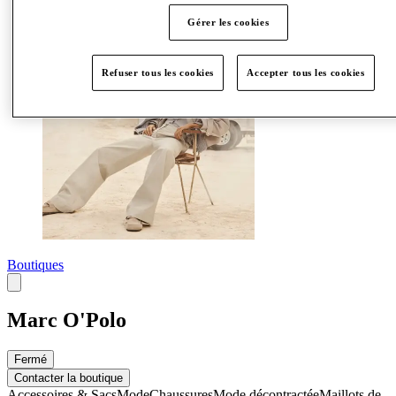
Plus
Gérer les cookies
Refuser tous les cookies
Accepter tous les cookies
Boutiques
Marc O'Polo
Fermé
Contacter la boutique
Accessoires & Sacs
Mode
Chaussures
Mode décontractée
Maillots de