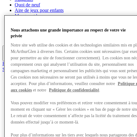
Quoi de neuf
Aire de jeux pour enfants
Mangez et buvez
Visite
Cartes cadeaux
Nous attachons une grande importance au respect de votre vie
Services
privée
Carrières
Notre site web utilise des cookies et des technologies similaires mis en p
McArthurGlen à diverses fins. Certains cookies sont nécessaires (par exe
Plus
pour permettre au site de fonctionner correctement). Les cookies non néc
Rejoignez le club
comprennent ceux qui analysent l’utilisation du site, personnalisent nos
Sauvé
campagnes marketing et personnalisent les publicités qui vous sont présen
fr
Ces cookies non nécessaires ne seront pas utilisés à moins que vous ne le
acceptiez. Pour plus d’informations, veuillez consulter notre
Politique 
Magasins
Quoi de neuf
aux cookies
et notre
Politique de confidentialité
.
Aire de jeux pour enfants
Mangez et buvez
Vous pouvez modifier vos préférences et retirer votre consentement à tou
Visite
moment en cliquant sur « Gérer les cookies » en bas de page de notre sit
Cartes cadeaux
Le retrait de votre consentement n’affecte pas la licéité du traitement des
Services
données effectué jusqu’à ce moment-là.
Carrières
Pour plus d’informations sur les tiers avec lesquels nous partageons des 