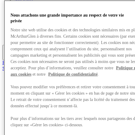
Quoi de neuf
Aire de jeux pour enfants
Mangez et buvez
Nous attachons une grande importance au respect de votre vie
Visite
privée
Cartes cadeaux
Notre site web utilise des cookies et des technologies similaires mis en p
Services
McArthurGlen à diverses fins. Certains cookies sont nécessaires (par exe
Carrières
pour permettre au site de fonctionner correctement). Les cookies non néc
comprennent ceux qui analysent l’utilisation du site, personnalisent nos
campagnes marketing et personnalisent les publicités qui vous sont présen
Plus
Ces cookies non nécessaires ne seront pas utilisés à moins que vous ne le
Rejoignez le club
Sauvé
acceptiez. Pour plus d’informations, veuillez consulter notre
Politique 
fr
aux cookies
et notre
Politique de confidentialité
.
Magasins
Vous pouvez modifier vos préférences et retirer votre consentement à tou
Quoi de neuf
moment en cliquant sur « Gérer les cookies » en bas de page de notre sit
Aire de jeux pour enfants
Mangez et buvez
Le retrait de votre consentement n’affecte pas la licéité du traitement des
Visite
données effectué jusqu’à ce moment-là.
Cartes cadeaux
Services
Pour plus d’informations sur les tiers avec lesquels nous partageons des 
Carrières
cliquez sur «Gérer les cookies» ci-dessous.