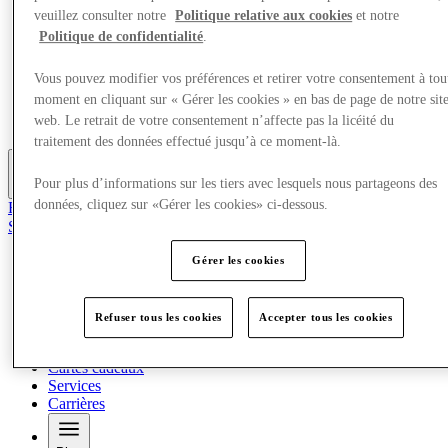
Quoi de neuf
veuillez consulter notre
Politique relative aux cookies
et notre
Aire de jeux pour enfants
Politique de confidentialité
.
Mangez et buvez
Visite
Vous pouvez modifier vos préférences et retirer votre consentement à tou
Cartes cadeaux
moment en cliquant sur « Gérer les cookies » en bas de page de notre sit
Services
web. Le retrait de votre consentement n’affecte pas la licéité du
Carrières
traitement des données effectué jusqu’à ce moment-là.
Pour plus d’informations sur les tiers avec lesquels nous partageons des
Plus
données, cliquez sur «Gérer les cookies» ci-dessous.
Rejoignez le club
Sauvé
fr
Gérer les cookies
Magasins
Quoi de neuf
Aire de jeux pour enfants
Refuser tous les cookies
Accepter tous les cookies
Mangez et buvez
Visite
Cartes cadeaux
Services
Carrières