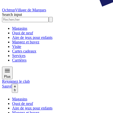
Ochtrup
Village de Marques
Search input
Magasins
Quoi de neuf
Aire de jeux pour enfants
Mangez et buvez
Visite
Cartes cadeaux
Services
Carrières
Plus
Rejoignez le club
Sauvé
fr
Magasins
Quoi de neuf
Aire de jeux pour enfants
Mangez et buvez