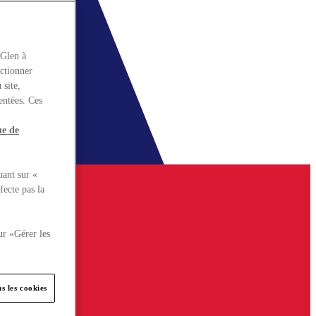
rGlen à
nctionner
 site,
entées. Ces
ue de
uant sur «
fecte pas la
ur «Gérer les
s les cookies