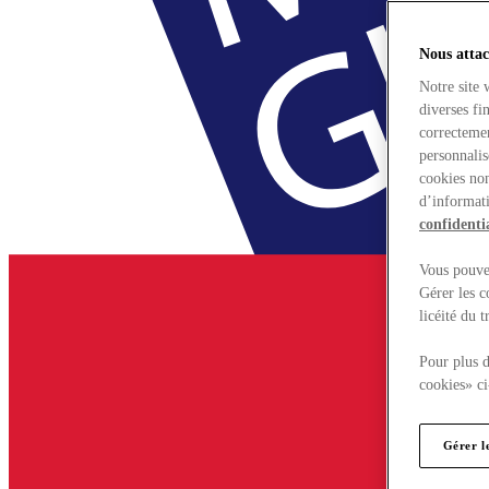
Nous attac
Notre site 
diverses fi
correctemen
personnalis
cookies non
d’informati
confidentia
Vous pouvez
Gérer les c
licéité du 
Pour plus d
cookies» ci
Gérer l