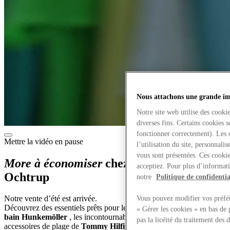
Nous attachons une grande imp
Notre site web utilise des cooki
diverses fins. Certains cookies 
fonctionner correctement). Les 
Mettre la vidéo en pause
l’utilisation du site, personnali
vous sont présentées. Ces cookie
More à économiser
chez Designer Outlet
acceptiez. Pour plus d’informati
Ochtrup
notre
Politique de confidentia
Notre vente d’été est arrivée.
Vous pouvez modifier vos préfér
Découvrez des essentiels prêts pour le soleil comme les maillots
de
« Gérer les cookies » en bas de 
bain Hunkemöller
, les incontournables en lin de
Gant
et les
pas la licéité du traitement des
accessoires de plage de
Tommy Hilfiger
et
Protest
. Vous trouverez