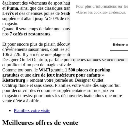
également des vêtements de sport haut de gamme chez
Nike
,
adidas
Pour plus d’informations sur les
et
Puma
, ainsi que des classiques transaisonniers comme
le denim
«Gérer les cookies» ci-dessous.
Levi’s
et des chemises polies de
Seidensticker
. Le tout avec un
supplément allant jusqu’à 50 % de réduction sur nos prix en
magasin.
Quand il sera temps de faire une pause, installez-vous dans l’un de
nos
7 cafés et restaurants
.
Et pour encore plus de plaisir, découvrez notre sélection
Refuser t
d’événements saisonniers, dont les achats nocturnes le 24 juillet de
10h à 22h. Il y a même une plage entièrement décorée chez
Designer Outlet Ochtrup, parfaite pour que les familles se détendent
et profitent d’un peu de magie estivale.
Comme toujours, le
Wi-Fi
gratuit,
1 500 places de parking
gratuites
et une
aire de jeux intérieure pour enfants «
Kletterburg »
rendent votre journée au Designer Outlet
Ochtrup fluide et sans stress. Planifiez votre visite dès aujourd’hui
pour découvrir des économies supplémentaires sur nos prix en
magasin et restez pour toutes les découvertes inattendues que notre
vente d’été a à offrir.
Planifiez votre visite
Meilleures offres de vente