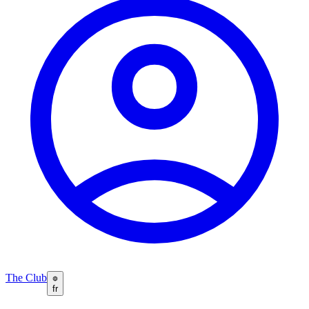
The Club
fr