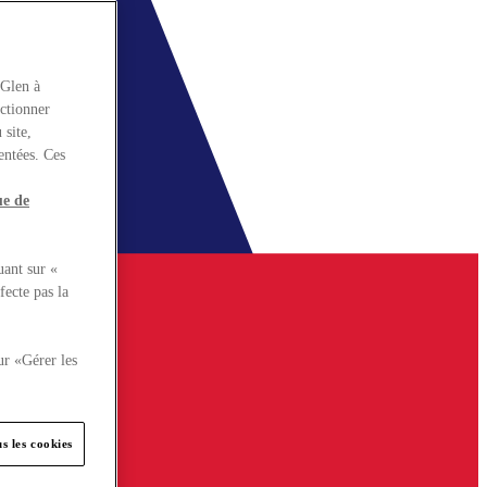
rGlen à
nctionner
 site,
entées. Ces
ue de
uant sur «
fecte pas la
ur «Gérer les
s les cookies