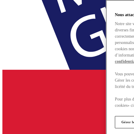
Nous attac
Notre site 
diverses fi
correctemen
personnalis
cookies non
d’informati
confidentia
Vous pouvez
Gérer les c
licéité du 
Pour plus d
cookies» ci
Gérer l