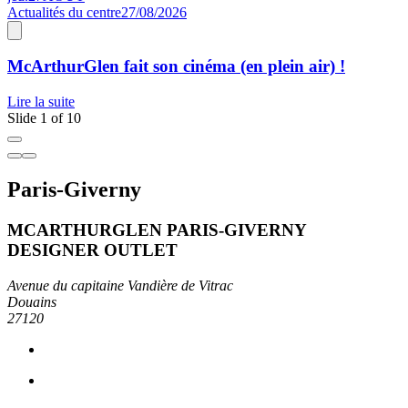
Actualités du centre
27/08/2026
1
McArthurGlen fait son cinéma (en plein air) !
Lire la suite
L
Slide 1 of 10
Paris-Giverny
MCARTHURGLEN PARIS-GIVERNY
DESIGNER OUTLET
Avenue du capitaine Vandière de Vitrac
Douains
27120