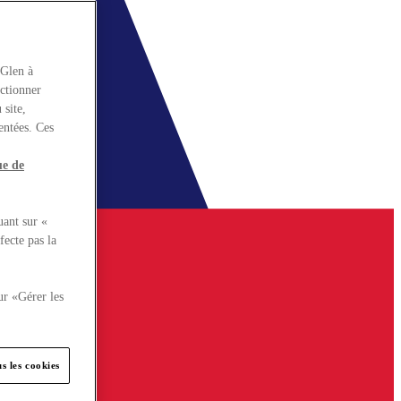
rGlen à
nctionner
 site,
entées. Ces
ue de
uant sur «
fecte pas la
ur «Gérer les
s les cookies