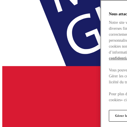
Nous attac
Notre site 
diverses fi
correctemen
personnalis
cookies non
d’informati
confidentia
Vous pouvez
Gérer les c
licéité du 
Pour plus d
cookies» ci
Gérer l