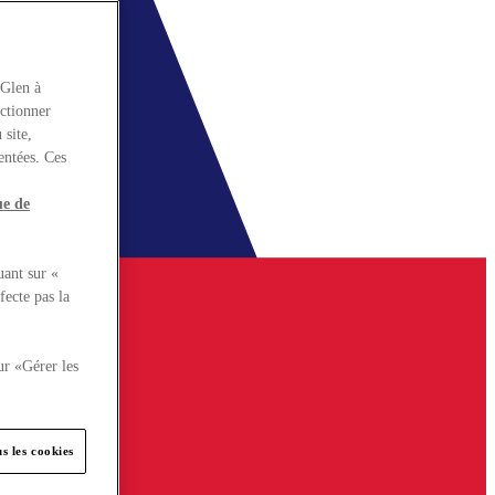
rGlen à
nctionner
 site,
entées. Ces
ue de
uant sur «
fecte pas la
ur «Gérer les
s les cookies