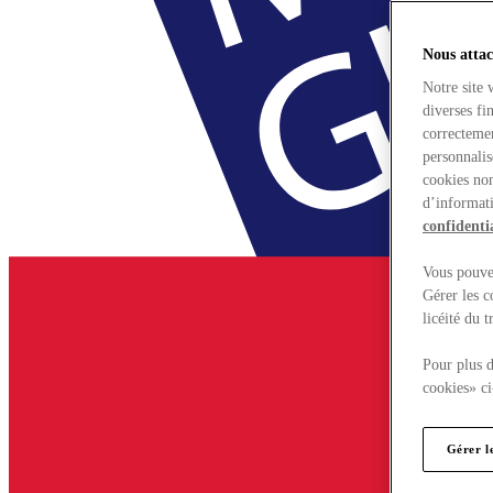
Nous attac
Notre site 
diverses fi
correctemen
personnalis
cookies non
d’informati
confidentia
Vous pouvez
Gérer les c
licéité du 
Pour plus d
cookies» ci
Gérer l