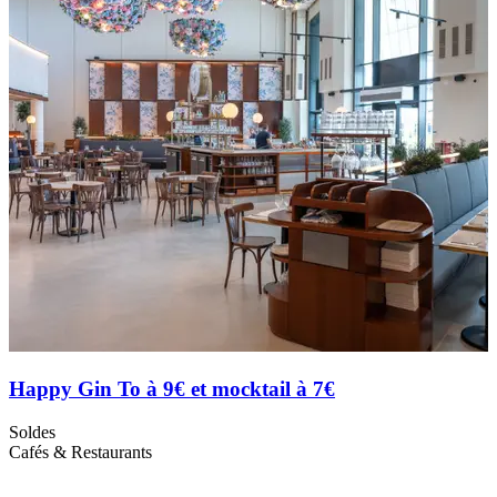
Happy Gin To à 9€ et mocktail à 7€
Soldes
S
Cafés & Restaurants
C