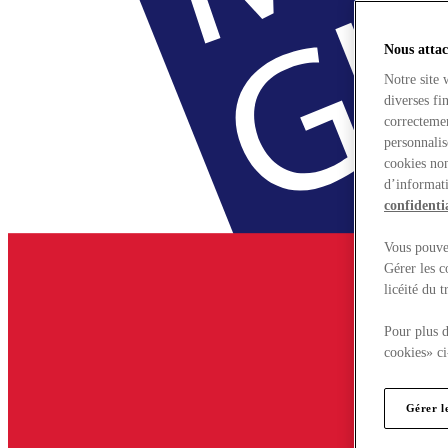
Nous attac
Notre site 
diverses fi
correctemen
personnalis
cookies non
d’informati
confidentia
Vous pouvez
Gérer les c
licéité du 
Pour plus d
cookies» ci
Gérer l