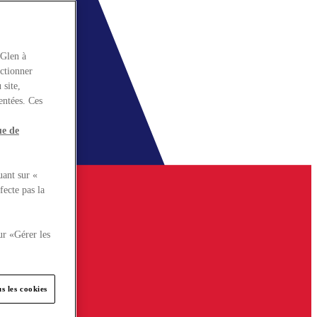
rGlen à
nctionner
 site,
entées. Ces
ue de
uant sur «
fecte pas la
ur «Gérer les
s les cookies