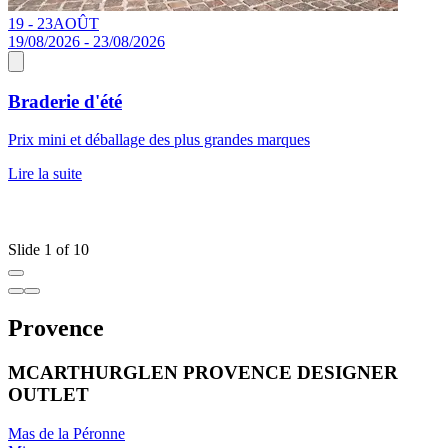
19 - 23
AOÛT
1
19/08/2026 - 23/08/2026
Braderie d'été
Prix mini et déballage des plus grandes marques
E
a
Lire la suite
c
p
L
Slide 1 of 10
Provence
MCARTHURGLEN PROVENCE DESIGNER
OUTLET
Mas de la Péronne