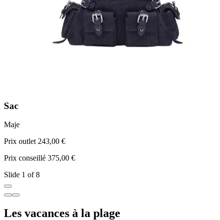
Sac
Maje
S
Prix outlet 243,00 €
P
Prix conseillé 375,00 €
P
Slide 1 of 8
Les vacances à la plage