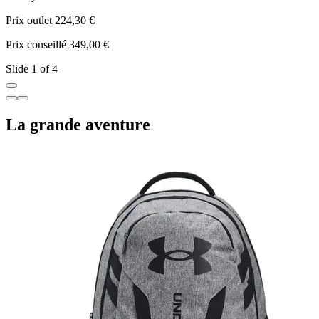
Prix outlet 224,30 €
P
Prix conseillé 349,00 €
P
Slide 1 of 4
La grande aventure