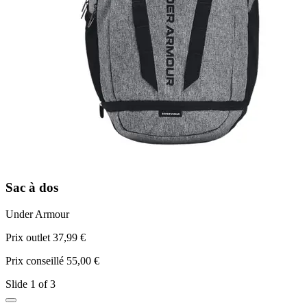
Sac à dos
T
Under Armour
a
Prix outlet 37,99 €
P
Prix conseillé 55,00 €
P
Slide 1 of 3