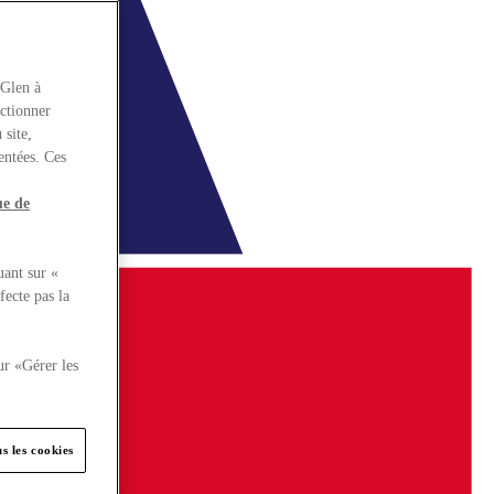
rGlen à
nctionner
 site,
entées. Ces
ue de
uant sur «
fecte pas la
ur «Gérer les
s les cookies