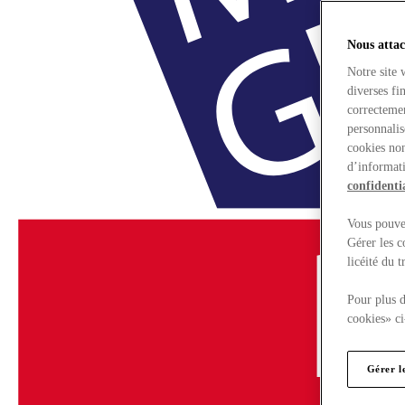
Nous attac
Notre site 
diverses fi
correctemen
personnalis
cookies non
d’informati
confidentia
Vous pouvez
Gérer les c
licéité du 
Pour plus d
cookies» ci
Gérer l