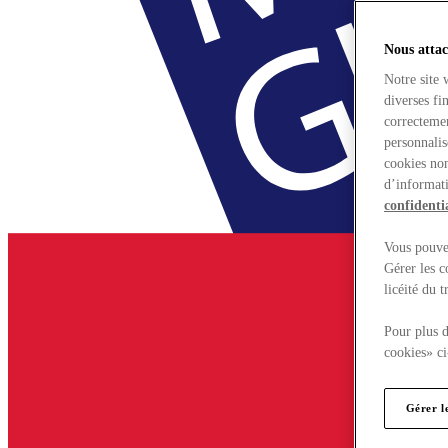
Nous attac
Notre site 
diverses fi
correctemen
personnalis
cookies non
d’informati
confidentia
Vous pouvez
Gérer les c
licéité du 
Pour plus d
cookies» ci
Gérer l