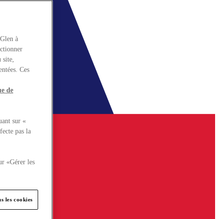
rGlen à
nctionner
 site,
entées. Ces
ue de
uant sur «
fecte pas la
ur «Gérer les
s les cookies