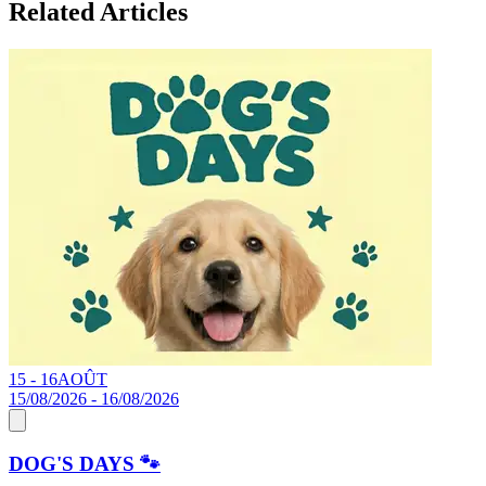
Related Articles
15 - 16
AOÛT
0
15/08/2026 - 16/08/2026
0
DOG'S DAYS 🐾