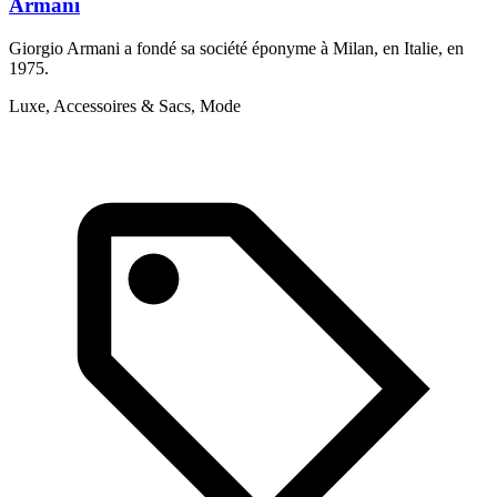
Armani
Giorgio Armani a fondé sa société éponyme à Milan, en Italie, en
D
1975.
c
d
Luxe, Accessoires & Sacs, Mode
u
d
r
i
m
L