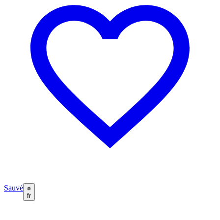
Sauvé
fr