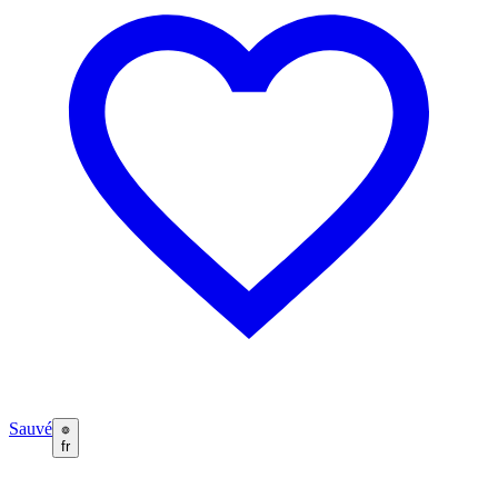
Sauvé
fr