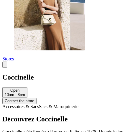
Stores
Coccinelle
Open
10am - 8pm
Contact the store
Accessoires & Sacs
Sacs & Maroquinerie
Découvrez Coccinelle
Coccinelle a été fondée à Parme, en Italie, en 1978. Depuis le tout