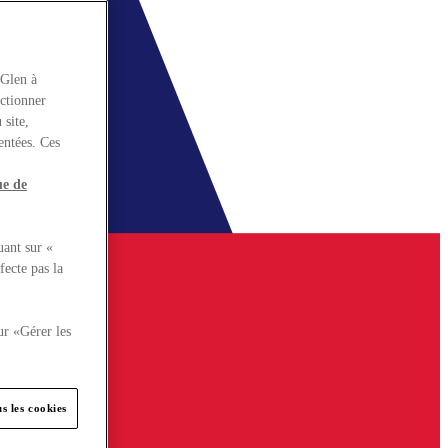
rGlen à
nctionner
 site,
entées. Ces
ue de
uant sur «
fecte pas la
ur «Gérer les
s les cookies