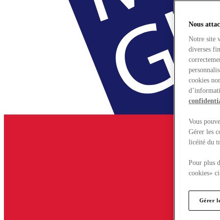
Nous attac
Notre site 
diverses fi
correctemen
personnalis
cookies non
d’informati
confidentia
Vous pouvez
Gérer les c
licéité du 
Pour plus d
cookies» ci
Gérer l