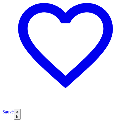
Sauvé
fr