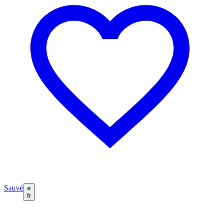
Sauvé
fr