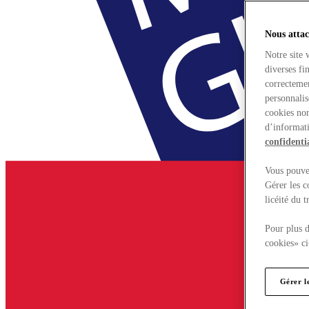
Nous attac
Notre site 
diverses fi
correctemen
personnalis
cookies non
d’informati
confidentia
Vous pouvez
Gérer les c
licéité du 
Pour plus d
cookies» ci
Gérer l