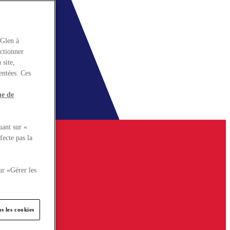
rGlen à
nctionner
 site,
entées. Ces
ue de
uant sur «
fecte pas la
ur «Gérer les
s les cookies