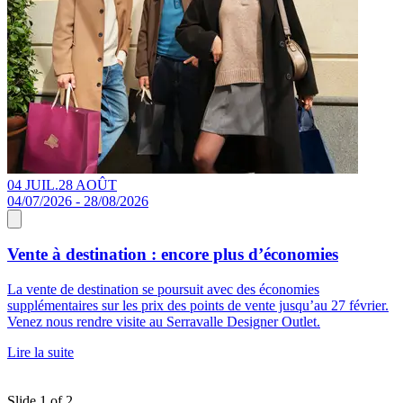
04 JUIL.
28 AOÛT
1
04/07/2026 - 28/08/2026
1
Vente à destination : encore plus d’économies
La vente de destination se poursuit avec des économies
D
supplémentaires sur les prix des points de vente jusqu’au 27 février.
p
Venez nous rendre visite au Serravalle Designer Outlet.
p
M
Lire la suite
c
L
Slide 1 of 2