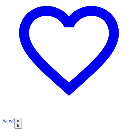
Sauvé
fr