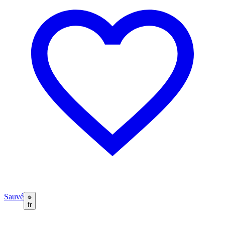
Sauvé
fr