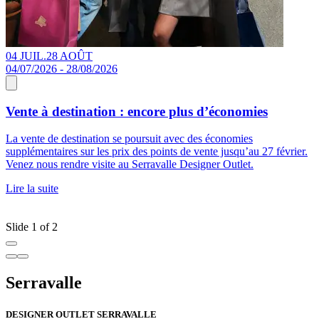
04 JUIL.
28 AOÛT
1
04/07/2026 - 28/08/2026
1
Vente à destination : encore plus d’économies
La vente de destination se poursuit avec des économies
D
supplémentaires sur les prix des points de vente jusqu’au 27 février.
p
Venez nous rendre visite au Serravalle Designer Outlet.
p
M
Lire la suite
c
L
Slide 1 of 2
Serravalle
DESIGNER OUTLET SERRAVALLE