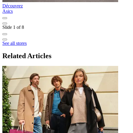
Découvrez
D
Asics
Slide 1 of 8
See all stores
Related Articles