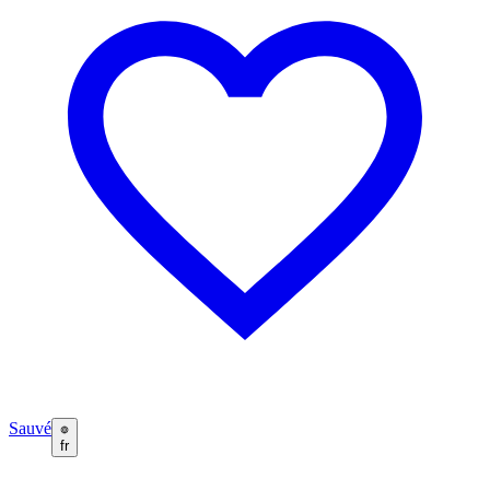
Sauvé
fr