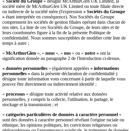
«
Société du Groupe
» désigne McArthurGlen UK Limited, la
société mère de McArthurGlen UK Limited ou toute filiale directe
ou indirecte de la société mère (l'expression
« Sociétés du Groupe
»
étant interprétée en conséquence). Nos Sociétés du Groupe
comprennent les sociétés de gestion filiales opérant dans chacun de
nos sites. La liste de ces Sociétés du Groupe, de leurs sites et de
leurs coordonnées figure à la fin de la présente Politique de
confidentialité. Nous sommes susceptibles de modifier cette liste de
temps à autre ;
«
McArthurGlen
», «
nous
», «
nos
» ou «
notre »
ont la
signification donnée au paragraphe 2 de l'Introduction ci-dessus.
« données personnelles
» (également appelées
« informations
personnelles »
dans la présente déclaration de confidentialité )
désigne toute information vous concernant à partir de laquelle vous
pouvez être directement ou indirectement identifié ;
«
processus
» désigne toute activité relative aux données
personnelles, y compris la collecte, l'utilisation, le partage, le
stockage et la transmission ; et
«
catégories particulières de données à caractère personnel
»
sont des données à caractère personnel révélant l'origine raciale ou
ethnique, les opinions politiques, les convictions religieuses ou
philosophiques ou l'appartenance syndicale, le traitement de données