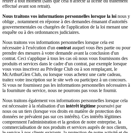
retirer à tout moment (sans que cela n'affecte la licéité du traitement
effectué avant son retrait).
Nous traitons vos informations personnelles lorsque la loi
nous y
oblige , notamment en réponse à des demandes émanant d'autorités
gouvernementales ou chargées de l'application de la loi menant une
enquête ou à des ordonnances judiciaires.
Nous traitons vos informations personnelles lorsque cela est
nécessaire à l'exécution d'un
contrat
auquel vous êtes partie ou pour
prendre des mesures à votre demande avant la conclusion d'un
contrat. Ceci s'applique à tous les cas où nous vous fournissons des
produits et services dans le cadre d'un contrat, par exemple lorsque
vous vous inscrivez au Privilege Club ou à son remplaçant, le
McArthurGlen Club, ou lorsque vous achetez une carte cadeau,
traitez votre inscription sur le site web ou participez à un concours.
Si vous ne fournissez pas les informations personnelles nécessaires à
la fourniture du service, nous ne pourrons pas vous le fournir.
Nous traitons également vos informations personnelles lorsque cela
est nécessaire à la réalisation d'un
intérêt légitime
poursuivi par
nous ou un tiers (lorsque vos droits en matière de protection des
données ne prévalent pas sur ces intérêts). Ces intérêts légitimes
comprennent l'administration et la gestion de notre entreprise, la
commercialisation de nos produits et services auprès de nos clients,
le service à nos clients existants, la protection de notre activité et de