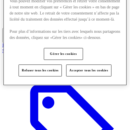
Vous pouvez modifier vos préférences et retirer votre consentement
Mangez et buvez
à tout moment en cliquant sur « Gérer les cookies » en bas de page
Services
de notre site web. Le retrait de votre consentement n’affecte pas la
Découvrez la région
licéité du traitement des données effectué jusqu’à ce moment-là.
Carte cadeau
Pour plus d’informations sur les tiers avec lesquels nous partageons
des données, cliquez sur «Gérer les cookies» ci-dessous.
Plus
Rejoignez le club
Sauvé
Gérer les cookies
fr
Magasins
Refuser tous les cookies
Accepter tous les cookies