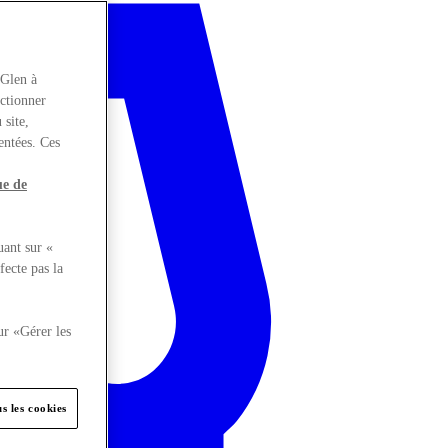
rGlen à
nctionner
 site,
entées. Ces
ue de
uant sur «
fecte pas la
ur «Gérer les
s les cookies