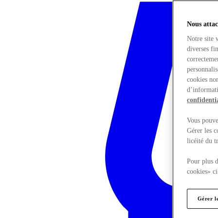
Nous attac
Notre site 
diverses fi
correctemen
personnalis
cookies non
d’informati
confidentia
Vous pouvez
Gérer les c
licéité du 
Pour plus d
cookies» ci
Gérer l