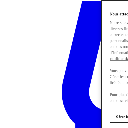
Nous attac
Notre site 
diverses fi
correctemen
personnalis
cookies non
d’informati
confidentia
Vous pouvez
Gérer les c
licéité du 
Pour plus d
cookies» ci
Gérer l