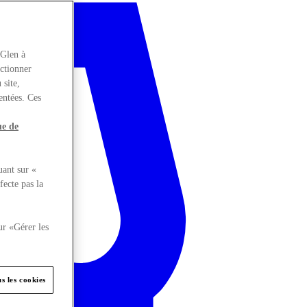
rGlen à
nctionner
 site,
entées. Ces
ue de
uant sur «
fecte pas la
ur «Gérer les
s les cookies