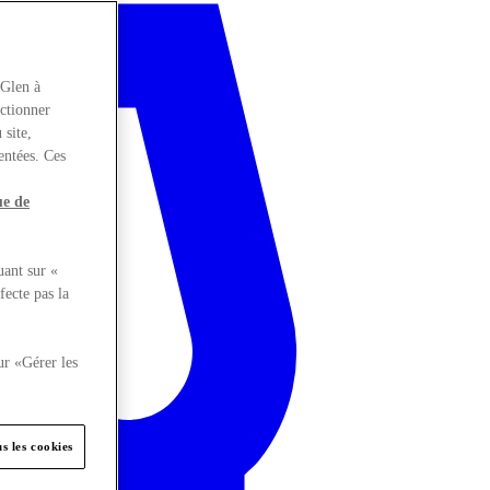
rGlen à
nctionner
 site,
entées. Ces
ue de
uant sur «
fecte pas la
ur «Gérer les
s les cookies