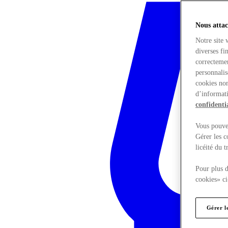
Nous attac
Notre site 
diverses fi
correctemen
personnalis
cookies non
d’informati
confidentia
Vous pouvez
Gérer les c
licéité du 
Pour plus d
cookies» ci
Gérer l