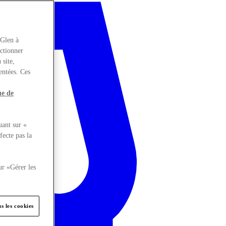
rGlen à
nctionner
 site,
entées. Ces
ue de
uant sur «
fecte pas la
ur «Gérer les
s les cookies