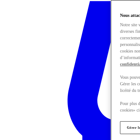
Nous attac
Notre site 
diverses fi
correctemen
personnalis
cookies non
d’informati
confidentia
Vous pouvez
Gérer les c
licéité du 
Pour plus d
cookies» ci
Gérer l