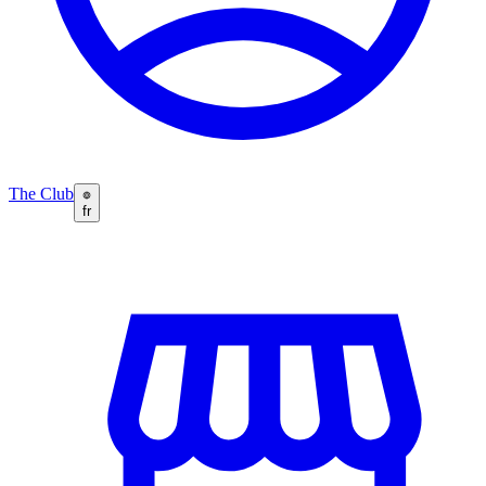
The Club
fr