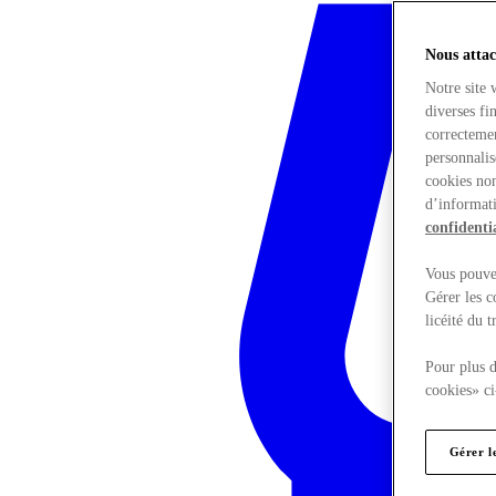
Nous attac
Notre site 
diverses fi
correctemen
personnalis
cookies non
d’informati
confidentia
Vous pouvez
Gérer les c
licéité du 
Pour plus d
cookies» ci
Gérer l