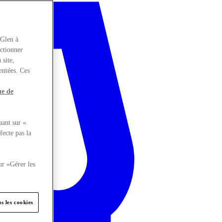
rGlen à
nctionner
 site,
entées. Ces
ue de
uant sur «
fecte pas la
ur «Gérer les
s les cookies