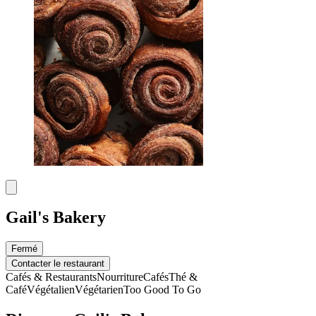
Gail's Bakery
Fermé
Contacter le restaurant
Cafés & Restaurants
Nourriture
Cafés
Thé &
Café
Végétalien
Végétarien
Too Good To Go