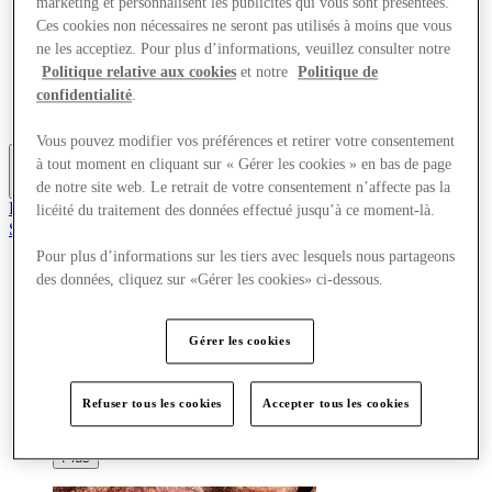
marketing et personnalisent les publicités qui vous sont présentées.
Offres
Ces cookies non nécessaires ne seront pas utilisés à moins que vous
Planifiez votre visite
ne les acceptiez. Pour plus d’informations, veuillez consulter notre
Quoi de neuf
Politique relative aux cookies
et notre
Politique de
Mangez et buvez
Cartes cadeaux
confidentialité
.
Services
Vous pouvez modifier vos préférences et retirer votre consentement
à tout moment en cliquant sur « Gérer les cookies » en bas de page
Plus
de notre site web. Le retrait de votre consentement n’affecte pas la
Rejoignez le club
licéité du traitement des données effectué jusqu’à ce moment-là.
Sauvé
fr
Pour plus d’informations sur les tiers avec lesquels nous partageons
des données, cliquez sur «Gérer les cookies» ci-dessous.
Magasins
Offres
Planifiez votre visite
Gérer les cookies
Quoi de neuf
Mangez et buvez
Cartes cadeaux
Services
Refuser tous les cookies
Accepter tous les cookies
Plus