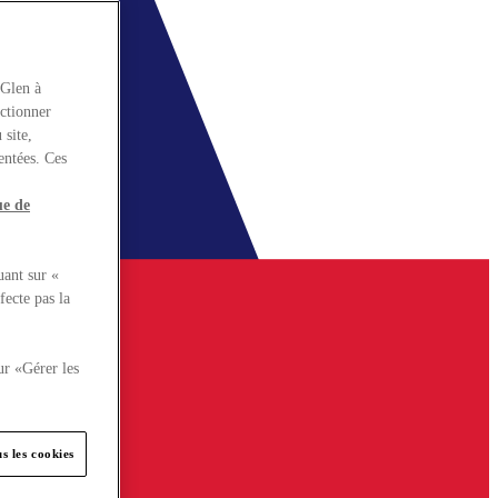
rGlen à
nctionner
 site,
entées. Ces
ue de
uant sur «
fecte pas la
ur «Gérer les
s les cookies