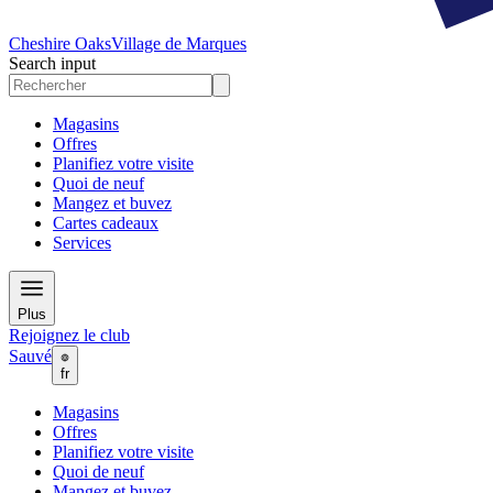
Cheshire Oaks
Village de Marques
Search input
Magasins
Offres
Planifiez votre visite
Quoi de neuf
Mangez et buvez
Cartes cadeaux
Services
Plus
Rejoignez le club
Sauvé
fr
Magasins
Offres
Planifiez votre visite
Quoi de neuf
Mangez et buvez