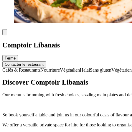
Comptoir Libanais
Fermé
Contacter le restaurant
Cafés & Restaurants
Nourriture
Végétalien
Halal
Sans gluten
Végétarien
Discover Comptoir Libanais
Our menu is brimming with fresh choices, sizzling main plates and deli
So book yourself a table and join us in our colourful oasis of flavour
We offer a versatile private space for hire for those looking to organi