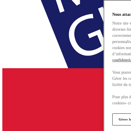
Nous attac
Notre site 
diverses fi
correctemen
personnalis
cookies non
d’informati
confidentia
Vous pouvez
Gérer les c
licéité du 
Pour plus d
cookies» ci
Gérer l