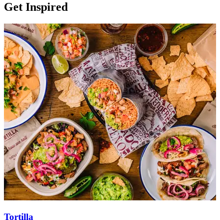
Get Inspired
Tortilla
T