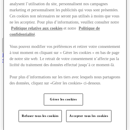
analysent l’utilisation du site, personnalisent nos campagnes
Offres
Planifiez votre visite
marketing et personnalisent les publicités qui vous sont présentées.
Quoi de neuf
Ces cookies non nécessaires ne seront pas utilisés à moins que vous
Mangez et buvez
ne les acceptiez. Pour plus d’informations, veuillez consulter notre
Cartes cadeaux
Politique relative aux cookies
et notre
Politique de
Services
confidentialité
.
Vous pouvez modifier vos préférences et retirer votre consentement
Plus
à tout moment en cliquant sur « Gérer les cookies » en bas de page
Rejoignez le club
de notre site web. Le retrait de votre consentement n’affecte pas la
Sauvé
licéité du traitement des données effectué jusqu’à ce moment-là.
fr
Magasins
Pour plus d’informations sur les tiers avec lesquels nous partageons
Offres
des données, cliquez sur «Gérer les cookies» ci-dessous.
Planifiez votre visite
Quoi de neuf
Mangez et buvez
Gérer les cookies
Cartes cadeaux
Services
Refuser tous les cookies
Accepter tous les cookies
Plus